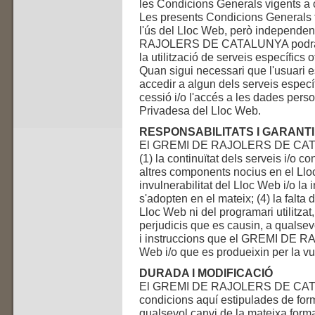
les Condicions Generals vigents a
Les presents Condicions Generals t
l'ús del Lloc Web, però independe
RAJOLERS DE CATALUNYA podrà est
la utilització de serveis específics 
Quan sigui necessari que l'usuari e
accedir a algun dels serveis específ
cessió i/o l'accés a les dades perso
Privadesa del Lloc Web.
RESPONSABILITATS I GARANT
El GREMI DE RAJOLERS DE CATALU
(1) la continuïtat dels serveis i/o c
altres components nocius en el Lloc
invulnerabilitat del Lloc Web i/o l
s'adopten en el mateix; (4) la falta 
Lloc Web ni del programari utilitzat,
perjudicis que es causin, a qualsev
i instruccions que el GREMI DE 
Web i/o que es produeixin per la vu
DURADA I MODIFICACIÓ
El GREMI DE RAJOLERS DE CATALU
condicions aquí estipulades de forma
qualsevol canvi de la mateixa form