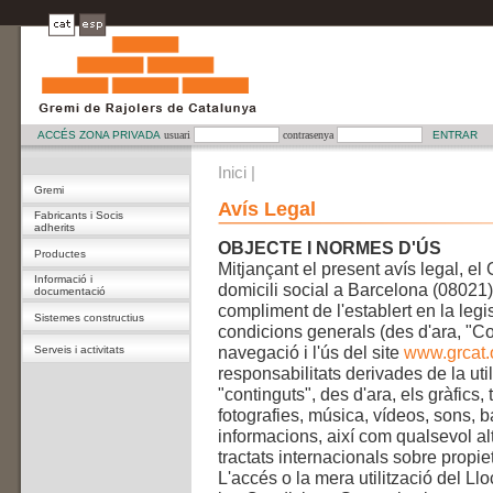
ACCÉS ZONA PRIVADA
usuari
contrasenya
Inici
|
Gremi
Avís Legal
Fabricants i Socis
adherits
OBJECTE I NORMES D'ÚS
Productes
Mitjançant el present avís leg
Informació i
domicili social a Barcelona (08021)
documentació
compliment de l'establert en la legi
Sistemes constructius
condicions generals (des d'ara, "Co
navegació i l'ús del site
www.grcat.
Serveis i activitats
responsabilitats derivades de la uti
"continguts", des d'ara, els gràfics,
fotografies, música, vídeos, sons, 
informacions, així com qualsevol alt
tractats internacionals sobre propieta
L'accés o la mera utilització del L